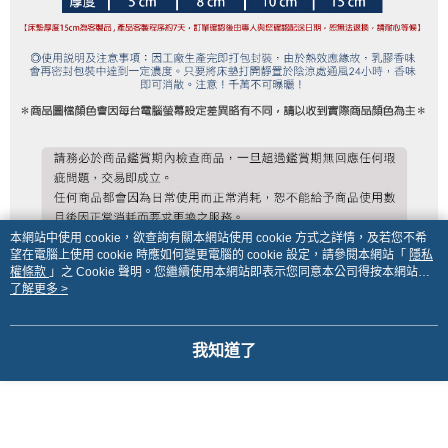
本網站中使用 cookie，欲查詢有關本網站使用 cookie 方式之詳情，及若您不希
望在電腦上使用 cookie 時應如何變更電腦的 cookie 設定，請參閱本網站「
隱私
權條款
」之 Cookie 聲明。您繼續使用本網站即表示您同意本公司得按本網站使
用條款之 Cookie 聲明使用 cookie。
了解更多 >
我知道了
顯示電腦版詳細說明