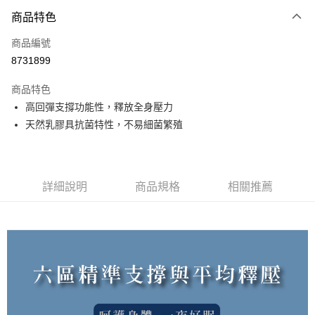
3 期 0 利率 每期
NT$1,096
21家銀行
商品特色
6 期 0 利率 每期
NT$548
21家銀行
合作金庫商業銀行
第一商業銀行
商品編號
華南商業銀行
彰化商業銀行
合作金庫商業銀行
第一商業銀行
8731899
LINE Pay
上海商業儲蓄銀行
台北富邦商業銀行
華南商業銀行
彰化商業銀行
國泰世華商業銀行
兆豐國際商業銀行
Apple Pay
上海商業儲蓄銀行
台北富邦商業銀行
商品特色
臺灣中小企業銀行
台中商業銀行
國泰世華商業銀行
兆豐國際商業銀行
高回彈支撐功能性，釋放全身壓力
匯豐（台灣）商業銀行
華泰商業銀行
街口支付
臺灣中小企業銀行
台中商業銀行
天然乳膠具抗菌特性，不易細菌繁殖
聯邦商業銀行
遠東國際商業銀行
匯豐（台灣）商業銀行
華泰商業銀行
悠遊付
元大商業銀行
永豐商業銀行
聯邦商業銀行
遠東國際商業銀行
玉山商業銀行
星展（台灣）商業銀行
元大商業銀行
永豐商業銀行
ATM付款
台新國際商業銀行
中國信託商業銀行
玉山商業銀行
星展（台灣）商業銀行
台灣樂天信用卡公司
詳細說明
商品規格
相關推薦
台新國際商業銀行
中國信託商業銀行
貨到付款
台灣樂天信用卡公司
運送方式
【台灣本島】宅配到府
免運費
【台灣外島】宅配到府(送貨需3-7日)
每筆NT$200