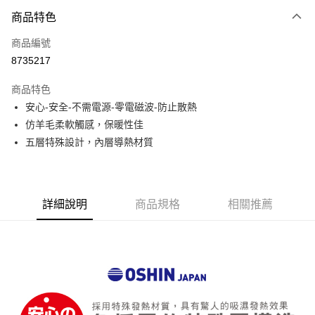
3 期 0 利率 每期
NT$1,226
21家銀行
商品特色
6 期 0 利率 每期
NT$613
21家銀行
合作金庫商業銀行
第一商業銀行
商品編號
華南商業銀行
彰化商業銀行
合作金庫商業銀行
第一商業銀行
8735217
LINE Pay
上海商業儲蓄銀行
台北富邦商業銀行
華南商業銀行
彰化商業銀行
國泰世華商業銀行
兆豐國際商業銀行
Apple Pay
上海商業儲蓄銀行
台北富邦商業銀行
商品特色
臺灣中小企業銀行
台中商業銀行
國泰世華商業銀行
兆豐國際商業銀行
安心-安全-不需電源-零電磁波-防止散熱
匯豐（台灣）商業銀行
華泰商業銀行
街口支付
臺灣中小企業銀行
台中商業銀行
仿羊毛柔軟觸感，保暖性佳
聯邦商業銀行
遠東國際商業銀行
匯豐（台灣）商業銀行
華泰商業銀行
悠遊付
元大商業銀行
永豐商業銀行
五層特殊設計，內層導熱材質
聯邦商業銀行
遠東國際商業銀行
玉山商業銀行
星展（台灣）商業銀行
元大商業銀行
永豐商業銀行
ATM付款
台新國際商業銀行
中國信託商業銀行
玉山商業銀行
星展（台灣）商業銀行
台灣樂天信用卡公司
台新國際商業銀行
中國信託商業銀行
貨到付款
詳細說明
商品規格
相關推薦
台灣樂天信用卡公司
運送方式
7-11取貨(快速到店)
免運費
【台灣本島】宅配到府
免運費