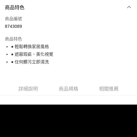
3 期 0 利率 每期
NT$249
21家銀行
商品特色
6 期 0 利率 每期
NT$124
21家銀行
合作金庫商業銀行
第一商業銀行
商品編號
華南商業銀行
彰化商業銀行
合作金庫商業銀行
第一商業銀行
8743089
超商取貨付款
上海商業儲蓄銀行
台北富邦商業銀行
華南商業銀行
彰化商業銀行
國泰世華商業銀行
兆豐國際商業銀行
LINE Pay
上海商業儲蓄銀行
台北富邦商業銀行
商品特色
臺灣中小企業銀行
台中商業銀行
國泰世華商業銀行
兆豐國際商業銀行
● 輕鬆轉換家居風格
匯豐（台灣）商業銀行
華泰商業銀行
Apple Pay
臺灣中小企業銀行
台中商業銀行
● 遮蔽瑕疵、美化視覺
聯邦商業銀行
遠東國際商業銀行
匯豐（台灣）商業銀行
華泰商業銀行
街口支付
元大商業銀行
永豐商業銀行
● 任何髒污立即清洗
聯邦商業銀行
遠東國際商業銀行
玉山商業銀行
星展（台灣）商業銀行
元大商業銀行
永豐商業銀行
悠遊付
台新國際商業銀行
中國信託商業銀行
玉山商業銀行
星展（台灣）商業銀行
台灣樂天信用卡公司
台新國際商業銀行
中國信託商業銀行
ATM付款
詳細說明
商品規格
相關推薦
台灣樂天信用卡公司
貨到付款
運送方式
全家取貨付款
免運費