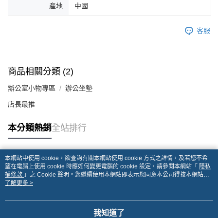
產地
中國
客服
商品相關分類 (2)
辦公室小物專區
辦公坐墊
店長最推
本分類熱銷
全站排行
本網站中使用 cookie，欲查詢有關本網站使用 cookie 方式之詳情，及若您不希
熱門標籤
望在電腦上使用 cookie 時應如何變更電腦的 cookie 設定，請參閱本網站「
隱私
權條款
」之 Cookie 聲明。您繼續使用本網站即表示您同意本公司得按本網站使
用條款之 Cookie 聲明使用 cookie。
了解更多 >
我知道了