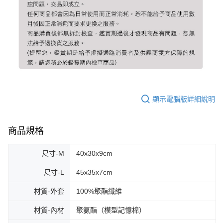
顯示電腦版詳細說明
商品規格
尺寸-M
40x30x9cm
尺寸-L
45x35x7cm
材質-外套
100%聚酯纖維
材質-內材
聚氨酯（模型記憶棉）