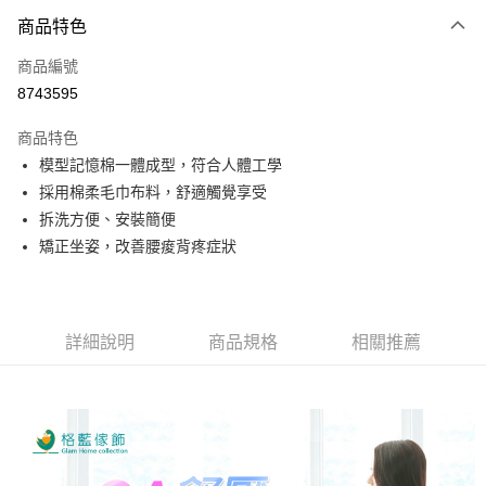
3 期 0 利率 每期
NT$141
21家銀行
商品特色
6 期 0 利率 每期
NT$70
21家銀行
合作金庫商業銀行
第一商業銀行
商品編號
華南商業銀行
彰化商業銀行
合作金庫商業銀行
第一商業銀行
8743595
超商取貨付款
上海商業儲蓄銀行
台北富邦商業銀行
華南商業銀行
彰化商業銀行
國泰世華商業銀行
兆豐國際商業銀行
LINE Pay
上海商業儲蓄銀行
台北富邦商業銀行
商品特色
臺灣中小企業銀行
台中商業銀行
國泰世華商業銀行
兆豐國際商業銀行
模型記憶棉一體成型，符合人體工學
匯豐（台灣）商業銀行
華泰商業銀行
Apple Pay
臺灣中小企業銀行
台中商業銀行
採用棉柔毛巾布料，舒適觸覺享受
聯邦商業銀行
遠東國際商業銀行
匯豐（台灣）商業銀行
華泰商業銀行
街口支付
元大商業銀行
永豐商業銀行
拆洗方便、安裝簡便
聯邦商業銀行
遠東國際商業銀行
玉山商業銀行
星展（台灣）商業銀行
矯正坐姿，改善腰痠背疼症狀
元大商業銀行
永豐商業銀行
悠遊付
台新國際商業銀行
中國信託商業銀行
玉山商業銀行
星展（台灣）商業銀行
台灣樂天信用卡公司
台新國際商業銀行
中國信託商業銀行
ATM付款
台灣樂天信用卡公司
貨到付款
詳細說明
商品規格
相關推薦
運送方式
全家取貨付款
免運費