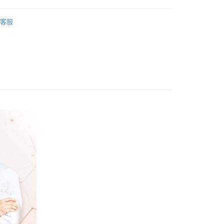
華商業銀行
兆豐國際商業銀行
台灣）商業銀行
華泰商業銀行
小企業銀行
台中商業銀行
床包枕套
業銀行
遠東國際商業銀行
台灣）商業銀行
華泰商業銀行
客服
業銀行
永豐商業銀行
用】生命磁系列
業銀行
遠東國際商業銀行
業銀行
星展（台灣）商業銀行
業銀行
永豐商業銀行
科技
際商業銀行
中國信託商業銀行
業銀行
星展（台灣）商業銀行
天信用卡公司
際商業銀行
中國信託商業銀行
天信用卡公司
島】宅配到府
】宅配到府(送貨需3-7日)
00
運】貨到付款