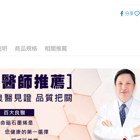
國泰世
匯豐（
街口支付
臺灣中
寢具專區
聯邦商
分享
匯豐（
悠遊付
元大商
【楊烈愛
聯邦商
玉山商
元大商
ATM付款
石墨烯黑
台新國
玉山商
台灣樂
台新國
貨到付款
台灣樂
說明
商品規格
相關推薦
運送方式
【台灣本
免運費
【台灣外島
每筆NT$2
【新竹貨
免運費