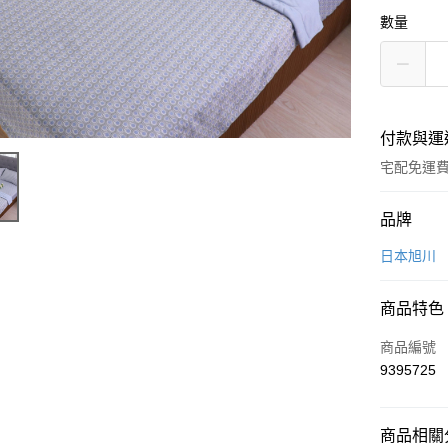
數量
付款與運
宅配免運
付款方式
品牌
信用卡一
日本旭川
信用卡分
商品特色
3 期 
商品編號
6 期 
合作金
9395725
華南商
合作金
LINE Pay
上海商
華南商
國泰世
Apple Pay
上海商
商品相關分
臺灣中