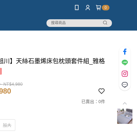
0
旭川】天絲石墨烯床包枕頭套件組_雅格
~ NT$4,980
980
已賣出：0件
加大