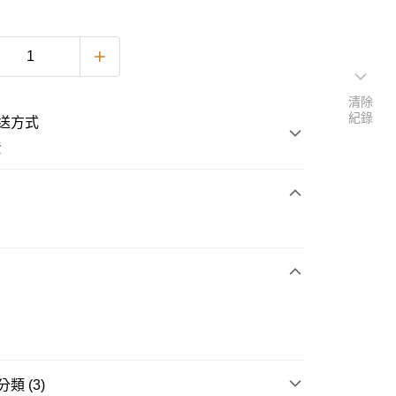
清除
紀錄
送方式
費
次付款
期付款
0 利率 每期
NT$993
21家銀行
0 利率 每期
NT$496
21家銀行
庫商業銀行
第一商業銀行
業銀行
彰化商業銀行
庫商業銀行
第一商業銀行
業儲蓄銀行
台北富邦商業銀行
業銀行
彰化商業銀行
華商業銀行
兆豐國際商業銀行
業儲蓄銀行
台北富邦商業銀行
類 (3)
小企業銀行
台中商業銀行