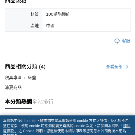
商品規格
材質
100聚酯纖維
產地
中國
客服
商品相關分類 (4)
查看全部
寢具專區
床墊
涼夏商品
本分類熱銷
全站排行
本網站中使用 cookie，欲查詢有關本網站使用 cookie 方式之詳情，及若您不希
熱門標籤
望在電腦上使用 cookie 時應如何變更電腦的 cookie 設定，請參閱本網站「
隱私
權條款
」之 Cookie 聲明。您繼續使用本網站即表示您同意本公司得按本網站使