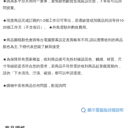
★因為多平台共用同一倉庫，避免顏色斷貨造成延誤出貨，下單前可以詢
問貨量。
★現貨商品完成訂購約1-2個工作日可寄出，若遇缺貨或預購品則須等待10-
20個工作天（不含假日）。 ★外島需額外酌收費用。
★商品圖檔顏色會因每台電腦螢幕設定差異略有不同,請以實際收到的商品
顏色為主,下標代表您能了解與接受
★為保障所有買家權益，收到商品後可先拆封確認花色、觸感、材質、尺
寸等細節是否符合您的需求，若商品不符所需於收到商品起算鑑賞期內，
請勿「下水清洗、汙漬、破損」都可以申請退貨。
★購物中若有商品任何問題，歡迎詢問
顯示電腦版詳細說明