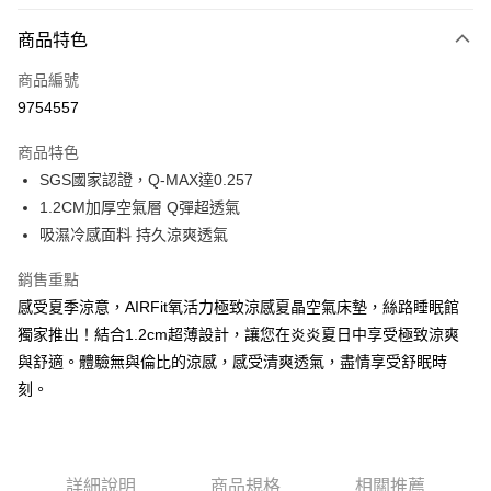
信用卡分期付款
3 期 0 利率 每期
NT$1,330
21家銀行
商品特色
6 期 0 利率 每期
NT$665
21家銀行
合作金庫商業銀行
第一商業銀行
商品編號
華南商業銀行
彰化商業銀行
合作金庫商業銀行
第一商業銀行
9754557
LINE Pay
上海商業儲蓄銀行
台北富邦商業銀行
華南商業銀行
彰化商業銀行
國泰世華商業銀行
兆豐國際商業銀行
Apple Pay
上海商業儲蓄銀行
台北富邦商業銀行
商品特色
臺灣中小企業銀行
台中商業銀行
國泰世華商業銀行
兆豐國際商業銀行
SGS國家認證，Q-MAX達0.257
匯豐（台灣）商業銀行
華泰商業銀行
街口支付
臺灣中小企業銀行
台中商業銀行
1.2CM加厚空氣層 Q彈超透氣
聯邦商業銀行
遠東國際商業銀行
匯豐（台灣）商業銀行
華泰商業銀行
悠遊付
元大商業銀行
永豐商業銀行
吸濕冷感面料 持久涼爽透氣
聯邦商業銀行
遠東國際商業銀行
玉山商業銀行
星展（台灣）商業銀行
元大商業銀行
永豐商業銀行
ATM付款
台新國際商業銀行
中國信託商業銀行
銷售重點
玉山商業銀行
星展（台灣）商業銀行
台灣樂天信用卡公司
感受夏季涼意，AIRFit氧活力極致涼感夏晶空氣床墊，絲路睡眠館
台新國際商業銀行
中國信託商業銀行
運送方式
台灣樂天信用卡公司
獨家推出！結合1.2cm超薄設計，讓您在炎炎夏日中享受極致涼爽
【台灣本島】宅配到府
與舒適。體驗無與倫比的涼感，感受清爽透氣，盡情享受舒眠時
刻。
免運費
詳細說明
商品規格
相關推薦